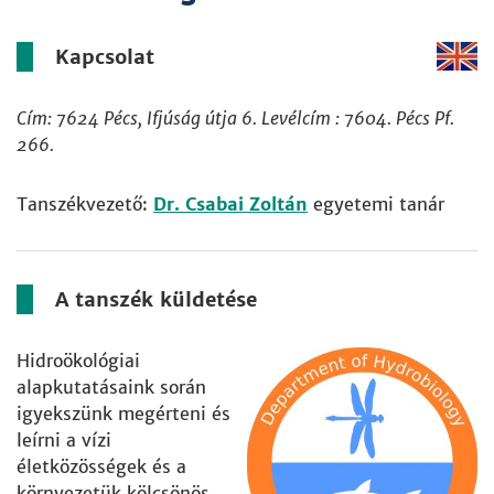
Kapcsolat
Cím: 7624 Pécs, Ifjúság útja 6. Levélcím : 7604. Pécs Pf.
266.
Tanszékvezető:
Dr. Csabai Zoltán
egyetemi tanár
A tanszék küldetése
Hidroökológiai
alapkutatásaink során
igyekszünk megérteni és
leírni a vízi
életközösségek és a
környezetük kölcsönös