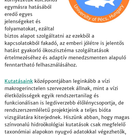
egymásra hatásából
eredő egyes
jelenségeket és
folyamatokat, ezáltal
biztos alapot szolgáltatni az ezekből a
kapcsolatokból fakadó, az emberi jólétre is jelentős
hatást gyakorló ökoszisztéma szolgáltatások
értelmezéséhez és adaptív menedzsmenten alapuló
fenntartható felhasználásához.
Kutatásaink
középpontjában leginkább a vízi
makrogerinctelen szervezetek állnak, mint a vízi
életközösségek egyik rendszertanilag és
funkcionálisan is legdiverzebb élőlénycsoportja, de
rendszerszemléletű projektjeink a teljes bióta
vizsgálatára kiterjednek. Hiszünk abban, hogy magas
színvonalú hidroökológiai kutatások csak megfelelő
taxonómiai alapokon nyugvó adatokkal végezhetők,