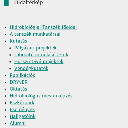
Oldaltérkép
Hidrobiológiai Tanszék főoldal
A tanszék munkatársai
Kutatás
Pályázati projektek
Laboratóriumi kísérletek
Hosszú távú projektek
Vendégkutatók
Publikációk
DRYvER
Oktatás
Hidrobiológus mesterképzés
Eszközpark
Események
Hallgatóink
Alumni