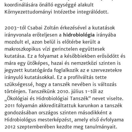
koordinálására önálló egységgé alakult
Környezettudományi Intézetbe integrálódott.
2003-tól Csabai Zoltán érkezésével a kutatások
irányvonala erőteljesen a
hidrobiológia
irányába
mozdult el, azon belül is előtérbe került a
makroszkopikus vízi gerinctelen együttesek
kutatása. Ez a folyamat a későbbiekben erősödött és
mára egy ütőképes, hazai és nemzetközi szinten is
jegyzett kutatógárda foglalkozik az e szervezetekre
irányuló kutatásokkal. Ez a profilváltás tette
szükségessé, hogy a tanszék nevében is változás
történjen. Tanszékünk 2010. július 1-től az
„Ökológiai és Hidrobiológiai Tanszék” nevet viselte.
2011 folyamán akkreditáltattuk karunkon a tanszék
gondozásában országos szinten másodikként a
Hidrobiológus mesterképzést, amely első évfolyama
2012 szeptemberében kezdte meg tanulmányait.