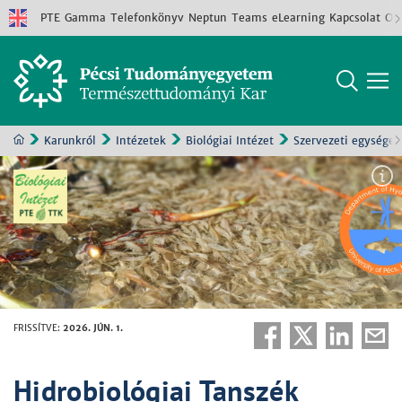
PTE
Gamma
Telefonkönyv
Neptun
Teams
eLearning
Kapcsolat
Old
Karunkról
Intézetek
Biológiai Intézet
Szervezeti egységek
FRISSÍTVE
:
2026. JÚN. 1.
Hidrobiológiai Tanszék