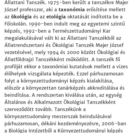
Állattani Tanszék. 1975-ben került a tanszékre Majer
József professzor, aki a
taxonómia
erősítése mellett
az
ökológia
és az
etológia
oktatását indította be a
Főiskolán. 1990-ben indult meg az egyetemi szintű
képzés, 1992-ben a Természettudományi Kar
megalakulásával vált ki az Állattani Tanszékből az
Állatrendszertani és Ökológiai Tanszék Majer József
vezetésével, mely 1994 és 2000 között Ökológiai és
Állatföldrajzi Tanszékként működött. A tanszék fő
profilját ekkor a taxonómiai kutatások mellett a vizes
élőhelyek vizsgálata képezték. Ezzel párhuzamosan
folyt a környezettudományi képzés kialakítása,
először a környezettan tanárképzés akkreditálása és
beindítása. A rendszertan kiválása után, az egység
Általános és Alkalmazott Ökológiai Tanszékként
szerveződött tovább. Tanszékünk a
környezettudomány mesterszak beindulásával
párhuzamosan, dékáni kezdeményezésre, 2006-ban
a Biológia Intézetből a Környezettudományi képzés