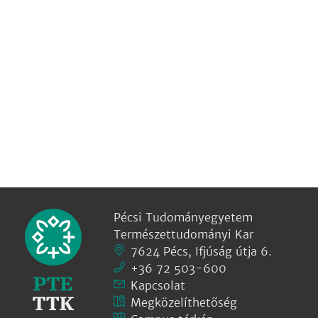
Pécsi Tudományegyetem
Természettudományi Kar
7624 Pécs, Ifjúság útja 6.
+36 72 503-600
Kapcsolat
Megközelíthetőség