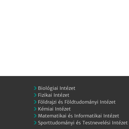
Biológiai Intézet
Fizikai Intézet
Földrajzi és Földtudományi Intézet
Kémiai Intézet
Matematikai és Informatikai Intézet
Sporttudományi és Testnevelési Intézet