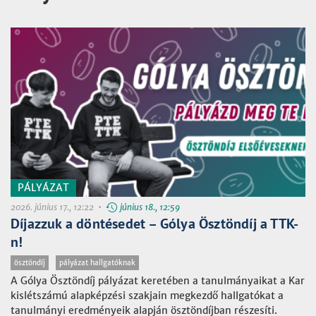
PÁLYÁZAT
2026. június 17., 12:22 •
június 18., 12:59
Díjazzuk a döntésedet – Gólya Ösztöndíj a TTK-
n!
ösztöndíj
pályázat hallgatóknak
A Gólya Ösztöndíj pályázat keretében a tanulmányaikat a Kar
kislétszámú alapképzési szakjain megkezdő hallgatókat a
tanulmányi eredményeik alapján ösztöndíjban részesíti.