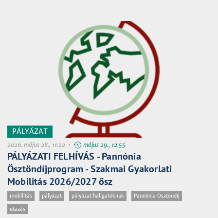
PÁLYÁZAT
2026. május 28., 11:22 •
május 29., 12:55
PÁLYÁZATI FELHÍVÁS - Pannónia
Ösztöndíjprogram - Szakmai Gyakorlati
Mobilitás 2026/2027 ősz
mobilitás
pályázat
pályázat hallgatóknak
Pannónia Ösztöndíj
utazás