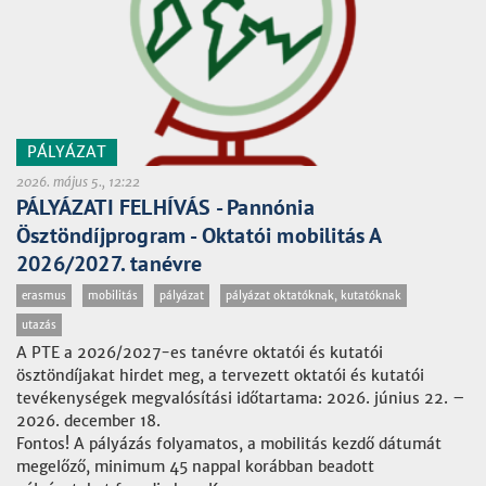
PÁLYÁZAT
2026. május 5., 12:22
PÁLYÁZATI FELHÍVÁS - Pannónia
Ösztöndíjprogram - Oktatói mobilitás A
2026/2027. tanévre
erasmus
mobilitás
pályázat
pályázat oktatóknak, kutatóknak
utazás
A PTE a 2026/2027-es tanévre oktatói és kutatói
ösztöndíjakat hirdet meg, a tervezett oktatói és kutatói
tevékenységek megvalósítási időtartama: 2026. június 22. –
2026. december 18.
Fontos! A pályázás folyamatos, a mobilitás kezdő dátumát
megelőző, minimum 45 nappal korábban beadott