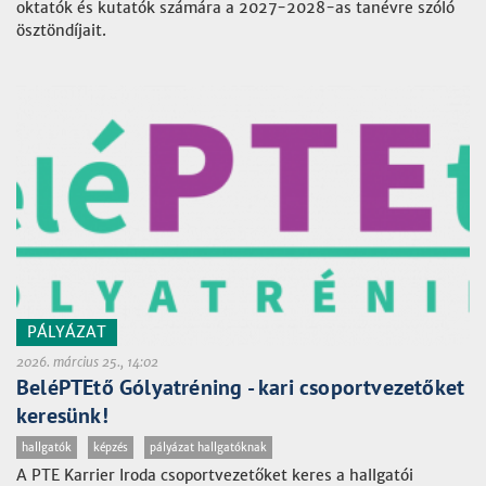
oktatók és kutatók számára a 2027-2028-as tanévre szóló
ösztöndíjait.
PÁLYÁZAT
2026. március 25., 14:02
BeléPTEtő Gólyatréning - kari csoportvezetőket
keresünk!
hallgatók
képzés
pályázat hallgatóknak
A PTE Karrier Iroda csoportvezetőket keres a hallgatói