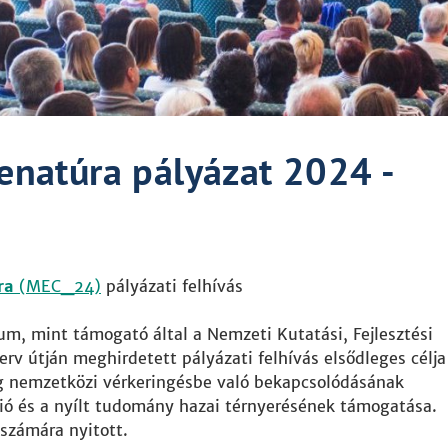
natúra pályázat 2024 -
ra
(MEC_24)
pályázati felhívás
ium, mint támogató által a Nemzeti Kutatási, Fejlesztési
erv útján meghirdetett pályázati felhívás elsődleges célja
g nemzetközi vérkeringésbe való bekapcsolódásának
 és a nyílt tudomány hazai térnyerésének támogatása.
számára nyitott.