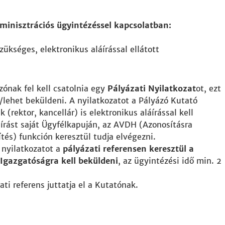
minisztrációs ügyintézéssel kapcsolatban:
ükséges, elektronikus aláírással ellátott
ónak fel kell csatolnia egy
Pályázati Nyilatkozat
ot, ezt
l/lehet beküldeni. A nyilatkozatot a Pályázó Kutató
(rektor, kancellár) is elektronikus aláírással kell
láírást saját Ügyfélkapuján, az AVDH (Azonosításra
és) funkción keresztül tudja elvégezni.
a nyilatkozatot a
pályázati referensen keresztül a
gazgatóságra kell beküldeni
, az ügyintézési idő min. 2
i referens juttatja el a Kutatónak.