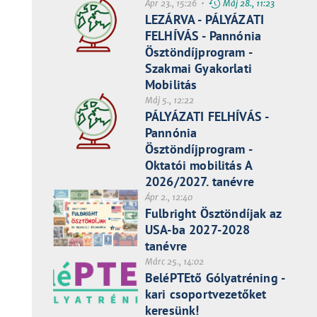
Ápr 23., 15:26 •
Máj 28., 11:23
LEZÁRVA - PÁLYÁZATI
FELHÍVÁS - Pannónia
Ösztöndíjprogram -
Szakmai Gyakorlati
Mobilitás
Máj 5., 12:22
PÁLYÁZATI FELHÍVÁS -
Pannónia
Ösztöndíjprogram -
Oktatói mobilitás A
2026/2027. tanévre
Ápr 2., 12:40
Fulbright Ösztöndíjak az
USA-ba 2027-2028
tanévre
Márc 25., 14:02
BeléPTEtő Gólyatréning -
kari csoportvezetőket
keresünk!