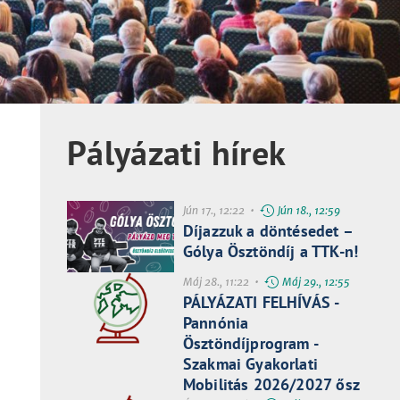
Pályázati hírek
Jún 17., 12:22 •
Jún 18., 12:59
Díjazzuk a döntésedet –
Gólya Ösztöndíj a TTK-n!
Máj 28., 11:22 •
Máj 29., 12:55
PÁLYÁZATI FELHÍVÁS -
Pannónia
Ösztöndíjprogram -
Szakmai Gyakorlati
Mobilitás 2026/2027 ősz