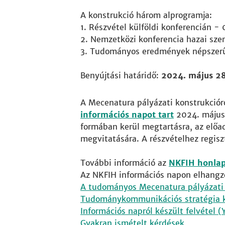
A konstrukció három alprogramja:
1. Részvétel külföldi konferencián - 
2. Nemzetközi konferencia hazai szer
3. Tudományos eredmények népszerűs
Benyújtási határidő:
2024. május 28
A Mecenatura pályázati konstrukcióró
információs napot tart
2024. május 
formában kerül megtartásra, az előa
megvitatására. A részvételhez regisz
További információ az
NKFIH honlap
Az NKFIH információs napon elhangz
A tudományos Mecenatura pályázati 
Tudománykommunikációs stratégia k
Információs napról készült felvétel 
Gyakran ismételt kérdések