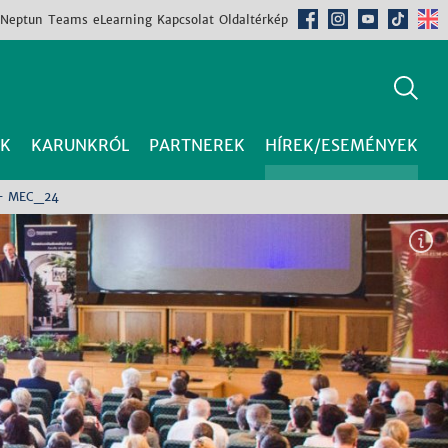
Neptun
Teams
eLearning
Kapcsolat
Oldaltérkép
K
KARUNKRÓL
PARTNEREK
HÍREK/ESEMÉNYEK
 - MEC_24