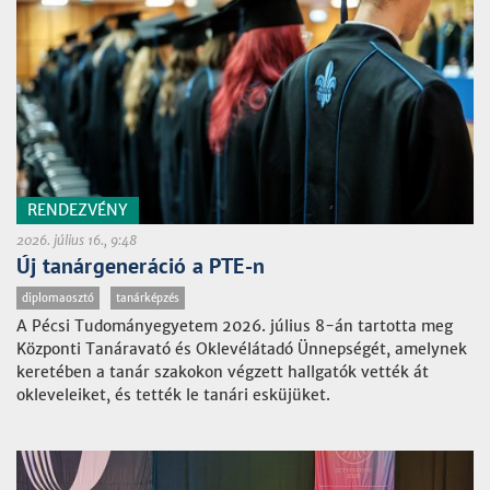
RENDEZVÉNY
2026. július 16., 9:48
Új tanárgeneráció a PTE-n
diplomaosztó
tanárképzés
A Pécsi Tudományegyetem 2026. július 8-án tartotta meg
Központi Tanáravató és Oklevélátadó Ünnepségét, amelynek
keretében a tanár szakokon végzett hallgatók vették át
okleveleiket, és tették le tanári esküjüket.