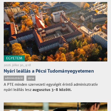
EGYETEM
2026. július 30., 9:18
Nyári leállás a Pécsi Tudományegyetemen
adminisztráció
zárva
A PTE minden szervezeti egységét érintő adminisztratív
nyári leállás lesz
augusztus 3-8 között.