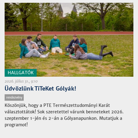
HALLGATÓK
2026. július 31., 9:10
Üdvözlünk TiTeKet Gólyák!
rendezvény
Köszönjük, hogy a PTE Természettudományi Karát
választottátok! Sok szeretettel várunk benneteket 2026.
szeptember 1-jén és 2-án a Gólyanapunkon. Mutatjuk a
programot!