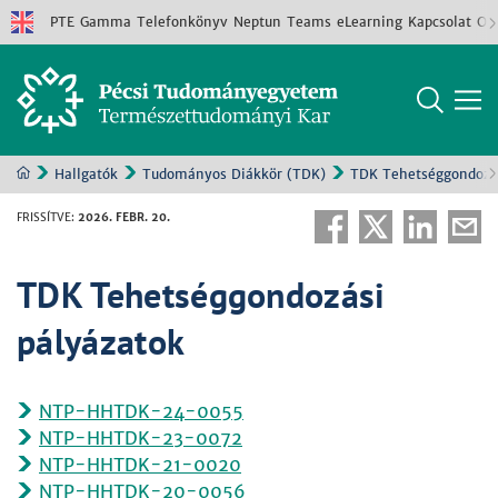
PTE
Gamma
Telefonkönyv
Neptun
Teams
eLearning
Kapcsolat
Old
Hallgatók
Tudományos Diákkör (TDK)
TDK Tehetséggondozás
FRISSÍTVE
:
2026. FEBR. 20.
TDK Tehetséggondozási
pályázatok
NTP-HHTDK-24-0055
NTP-HHTDK-23-0072
NTP-HHTDK-21-0020
NTP-HHTDK-20-0056