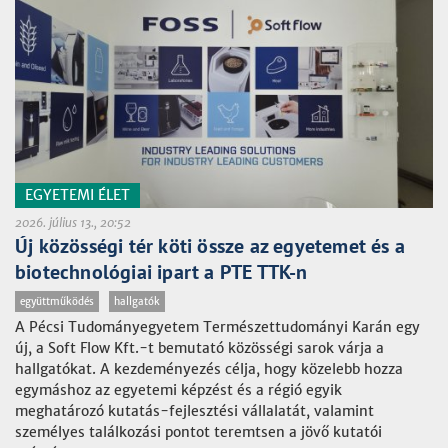
EGYETEMI ÉLET
2026. július 13., 20:52
Új közösségi tér köti össze az egyetemet és a
biotechnológiai ipart a PTE TTK-n
együttműködés
hallgatók
A Pécsi Tudományegyetem Természettudományi Karán egy
új, a Soft Flow Kft.-t bemutató közösségi sarok várja a
hallgatókat. A kezdeményezés célja, hogy közelebb hozza
egymáshoz az egyetemi képzést és a régió egyik
meghatározó kutatás-fejlesztési vállalatát, valamint
személyes találkozási pontot teremtsen a jövő kutatói