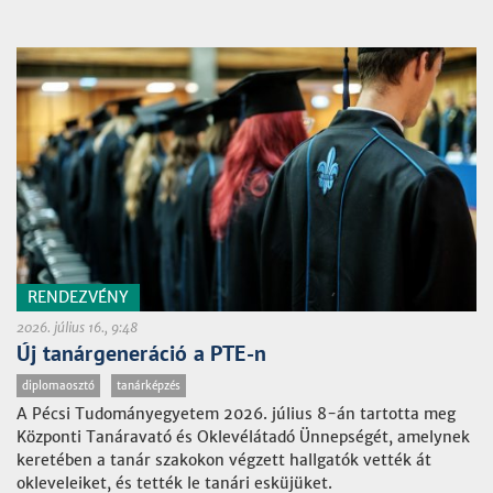
RENDEZVÉNY
2026. július 16., 9:48
Új tanárgeneráció a PTE-n
diplomaosztó
tanárképzés
A Pécsi Tudományegyetem 2026. július 8-án tartotta meg
Központi Tanáravató és Oklevélátadó Ünnepségét, amelynek
keretében a tanár szakokon végzett hallgatók vették át
okleveleiket, és tették le tanári esküjüket.