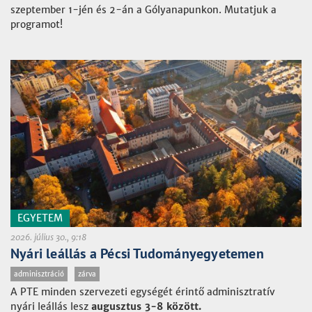
szeptember 1-jén és 2-án a Gólyanapunkon. Mutatjuk a
programot!
EGYETEM
2026. július 30., 9:18
Nyári leállás a Pécsi Tudományegyetemen
adminisztráció
zárva
A PTE minden szervezeti egységét érintő adminisztratív
nyári leállás lesz
augusztus 3-8 között.