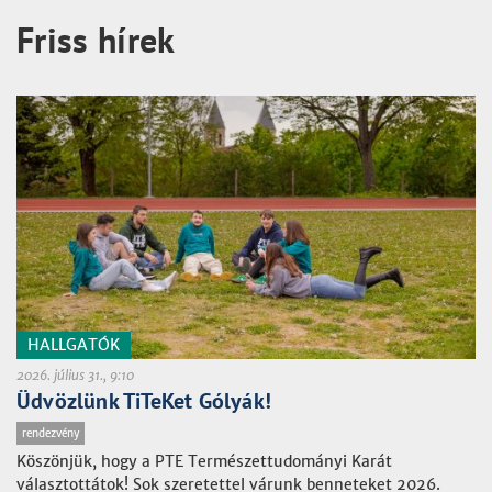
Friss hírek
HALLGATÓK
2026. július 31., 9:10
Üdvözlünk TiTeKet Gólyák!
rendezvény
Köszönjük, hogy a PTE Természettudományi Karát
választottátok! Sok szeretettel várunk benneteket 2026.