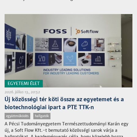
EGYETEMI ÉLET
2026. július 13., 20:52
Új közösségi tér köti össze az egyetemet és a
biotechnológiai ipart a PTE TTK-n
együttműködés
hallgatók
A Pécsi Tudományegyetem Természettudományi Karán egy
új, a Soft Flow Kft.-t bemutató közösségi sarok várja a
hallgatókat. A kezdeményezés célja, hogy közelebb hozza