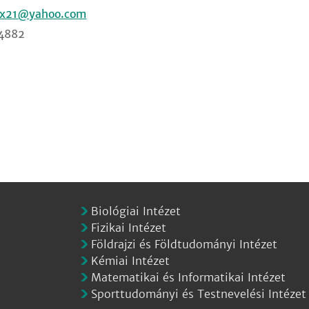
ix21
4882
Biológiai Intézet
Fizikai Intézet
Földrajzi és Földtudományi Intézet
Kémiai Intézet
Matematikai és Informatikai Intézet
Sporttudományi és Testnevelési Intézet