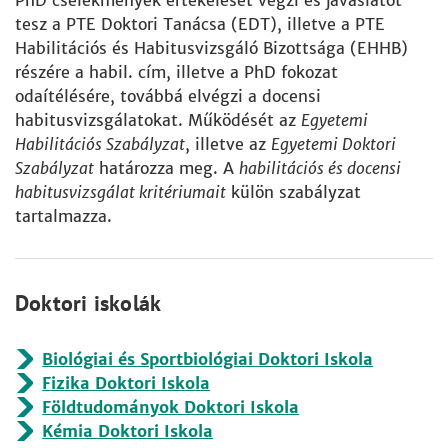
PhD cselekmények értékelését végzi és javaslatot
tesz a PTE Doktori Tanácsa (EDT), illetve a PTE
Habilitációs és Habitusvizsgáló Bizottsága (EHHB)
részére a habil. cím, illetve a PhD fokozat
odaítélésére, továbbá elvégzi a docensi
habitusvizsgálatokat. Működését az
Egyetemi
Habilitációs Szabályzat
, illetve az
Egyetemi Doktori
Szabályzat
határozza meg. A
habilitációs és docensi
habitusvizsgálat kritériumait
külön szabályzat
tartalmazza.
Doktori iskolák
Biológiai és Sportbiológiai Doktori Iskola
Fizika Doktori Iskola
Földtudományok Doktori Iskola
Kémia Doktori Iskola