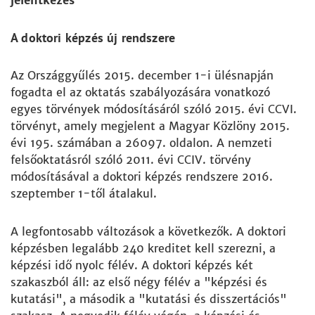
jelentkezés"
A doktori képzés új rendszere
Az Országgyűlés 2015. december 1-i ülésnapján
fogadta el az oktatás szabályozására vonatkozó
egyes törvények módosításáról szóló 2015. évi CCVI.
törvényt, amely megjelent a Magyar Közlöny 2015.
évi 195. számában a 26097. oldalon. A nemzeti
felsőoktatásról szóló 2011. évi CCIV. törvény
módosításával a doktori képzés rendszere 2016.
szeptember 1-től átalakul.
A legfontosabb változások a következők. A doktori
képzésben legalább 240 kreditet kell szerezni, a
képzési idő nyolc félév. A doktori képzés két
szakaszból áll: az első négy félév a "képzési és
kutatási", a második a "kutatási és disszertációs"