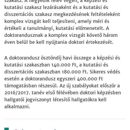
szakasz. A negyedik félév végén, a képzési és
kutatási szakasz lezárásaként és a kutatási és
disszertációs szakasz megkezdésének feltételeként
komplex vizsgát kell teljesíteni, amely méri és
értékeli a tanulmányi, kutatási előmenetelt. A
doktorandusznak a komplex vizsgát követő három
éven belül be kell nyújtania doktori értekezését.
A doktorandusz ösztöndíj havi összege a képzési és
kutatási szakaszban 140.000 Ft, a kutatási és
disszertációs szakaszban 180.000 Ft. Sikeres védés
esetén a doktorandusz egyszeri 400.000 Ft
támogatásban részesül. Az új szabályokat először a
2016/2017. tanév első félévében doktori képzésben
hallgatói jogviszonyt létesítő hallgatókra kell
alkalmazni.