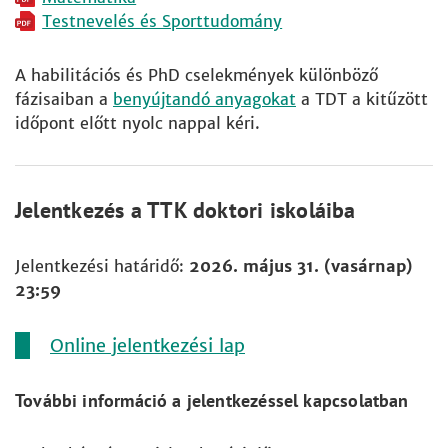
Testnevelés és Sporttudomány
A habilitációs és PhD cselekmények különböző
fázisaiban a
benyújtandó anyagokat
a TDT a kitűzött
időpont előtt nyolc nappal kéri.
Jelentkezés a TTK doktori iskoláiba
Jelentkezési határidő:
2026. május 31. (vasárnap)
23:59
Online jelentkezési lap
További információ a jelentkezéssel kapcsolatban