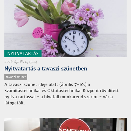
NYITVATARTÁS
2026. április 1., 15:24
Nyitvatartás a tavaszi szünetben
tavaszi szünet
A tavaszi szünet ideje alatt (április 7-10.) a
Számítástechnikai és Oktatástechnikai Központ rövidített
nyitva tartással - a hivatali munkarend szerint - várja
látogatóit.