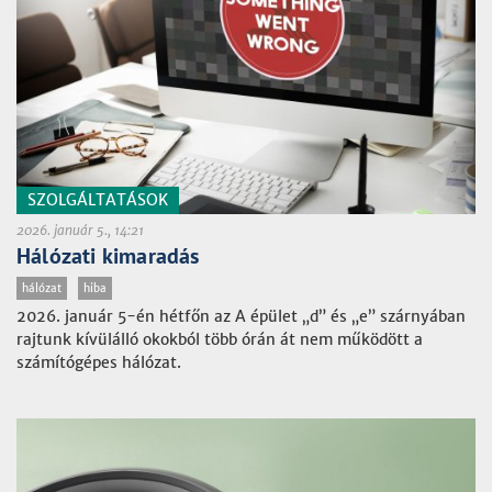
SZOLGÁLTATÁSOK
2026. január 5., 14:21
Hálózati kimaradás
hálózat
hiba
2026. január 5-én hétfőn az A épület „d” és „e” szárnyában
rajtunk kívülálló okokból több órán át nem működött a
számítógépes hálózat.