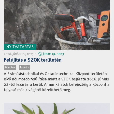
NYITVATARTÁS
2026. június 18., 12:15 •
június 19., 10:13
Felújítás a SZOK területén
felújítás
lezárás
A Számítástechnikai és Oktatástechnikai Központ területén
lévő női mosdó felújítása miatt a SZOK bejárata 2026. június
22-től lezárásra kerül. A munkálatok befejeztéig a Központ a
folyosó másik végéről közelíthető meg.