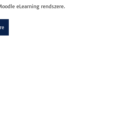
 Moodle eLearning rendszere.
re