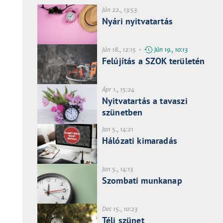
Jún 22., 13:53
Nyári nyitvatartás
Jún 18., 12:15 •
Jún 19., 10:13
Felújítás a SZOK területén
Ápr 1., 15:24
Nyitvatartás a tavaszi
szünetben
Jan 5., 14:21
Hálózati kimaradás
Jan 5., 14:13
Szombati munkanap
Dec 15., 10:23
Téli szünet