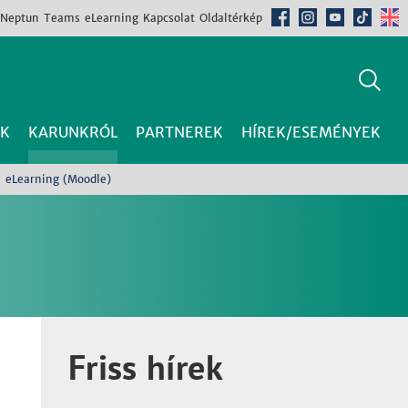
Neptun
Teams
eLearning
Kapcsolat
Oldaltérkép
K
KARUNKRÓL
PARTNEREK
HÍREK/ESEMÉNYEK
eLearning (Moodle)
Friss hírek