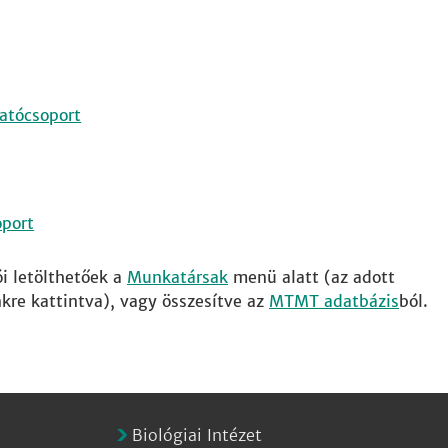
atócsoport
port
i letölthetőek a
Munkatársak
menü alatt (az adott
re kattintva), vagy összesítve az
MTMT adatbázis
ból.
Biológiai Intézet