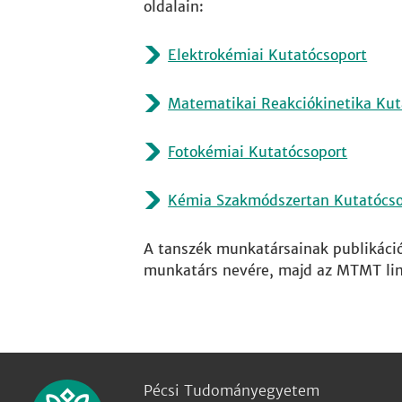
oldalain:
Elektrokémiai Kutatócsoport
Matematikai Reakciókinetika Kut
Fotokémiai Kutatócsoport
Kémia Szakmódszertan Kutatócso
A tanszék munkatársainak publikáció
munkatárs nevére, majd az MTMT link
Pécsi Tudományegyetem