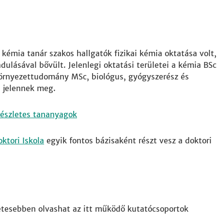
 kémia tanár szakos hallgatók fizikai kémia oktatása volt,
dulásával bővült. Jelenlegi oktatási területei a kémia BSc
környezettudomány MSc, biológus, gyógyszerész és
 jelennek meg.
észletes tananyagok
ktori Iskola
egyik fontos bázisaként részt vesz a doktori
letesebben olvashat az itt működő kutatócsoportok