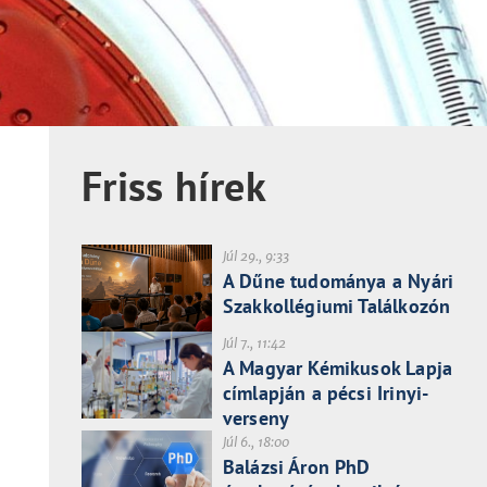
Friss hírek
Júl 29., 9:33
A Dűne tudománya a Nyári
Szakkollégiumi Találkozón
Júl 7., 11:42
A Magyar Kémikusok Lapja
címlapján a pécsi Irinyi-
verseny
Júl 6., 18:00
Balázsi Áron PhD