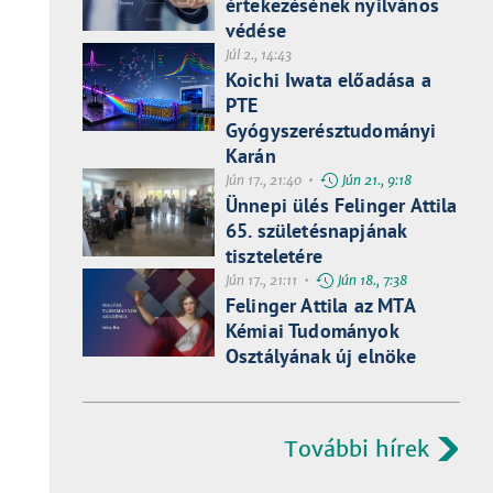
értekezésének nyilvános
védése
Júl 2., 14:43
Koichi Iwata előadása a
PTE
Gyógyszerésztudományi
Karán
Jún 17., 21:40 •
Jún 21., 9:18
Ünnepi ülés Felinger Attila
65. születésnapjának
tiszteletére
Jún 17., 21:11 •
Jún 18., 7:38
Felinger Attila az MTA
Kémiai Tudományok
Osztályának új elnöke
További hírek