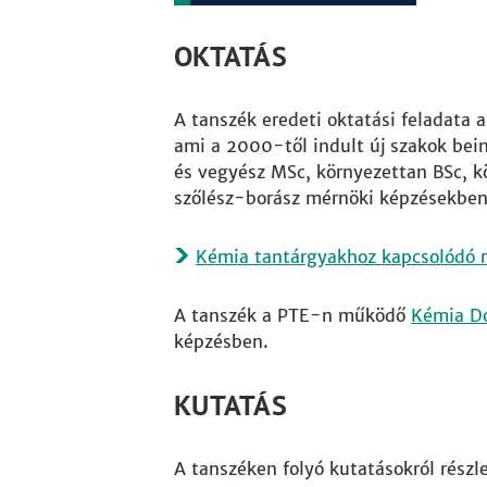
OKTATÁS
A tanszék eredeti oktatási feladata a
ami a 2000-től indult új szakok bein
és vegyész MSc, környezettan BSc, 
szőlész-borász mérnöki képzésekben
Kémia tantárgyakhoz kapcsolódó r
A tanszék a PTE-n működő
Kémia Do
képzésben.
KUTATÁS
A tanszéken folyó kutatásokról rész