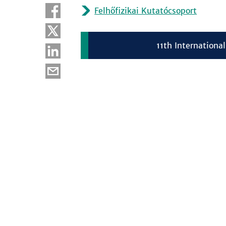
Felhőfizikai Kutatócsoport
11th Internation