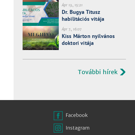
Ápr 13., 15:21
Dr. Bugya Titusz
habilitációs vitája
Ápr 7., 16:07
Kiss Márton nyilvános
doktori vitája
További hírek
Facebook
Instagram