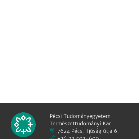
Pécsi Tudományegyetem
Természettudományi Kar
7624 Pécs, Ifjúság útja 6.
+36 72 503-600