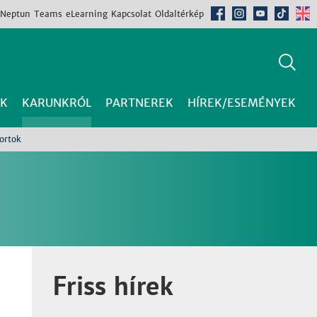
Neptun
Teams
eLearning
Kapcsolat
Oldaltérkép
K
KARUNKRÓL
PARTNEREK
HÍREK/ESEMÉNYEK
ortok
Friss hírek