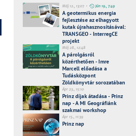
Máj 12., 13:07 •
Jún 19., 7:49
A geotermikus energia
fejlesztése az elhagyott
kutak újrahasznosításával:
TRANSGEO - InterregCE
projekt
Máj 28., 12:48
A párolgásról
közérthetően - Imre
Marcell előadása a
Tudásközpont
Zöldkönyvtár sorozatában
Ápr 23., 15:10
Prinz díjak átadása - Prinz
nap - A MI Geográfiánk
szakmai workshop
Ápr 15., 11:39
Prinz nap