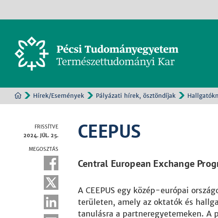
Hírek/Események
Pályázati hírek, ösztöndíjak
Hallgatók
CEEPUS
FRISSÍTVE
2024. JÚL. 25.
MEGOSZTÁS
Central European Exchange Progr
A CEEPUS egy közép-európai országok
területen, amely az oktatók és hallg
tanulásra a partneregyetemeken. A p