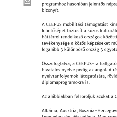
programhoz hasonlóan jelentős néps
bizonyít.
A CEEPUS mobilitási támogatást kíná
lehetőséget biztosít a közös kultur
háttérrel rendelkező országok között
tevékenysége a közös képzéseket mű
legalább 3 különböző ország 3 egyete
Összefoglalva, a CEEPUS-ra hallgató
hivatalos nyelve pedig az angol. A r
nyelvtanfolyamok látogatására, rövid
diplomaprogramokra is.
Az alábbiakban felsoroljuk azokat a
Albánia, Ausztria, Bosznia-Hercegovi
Lengyelország, Macedónia, Magyaror