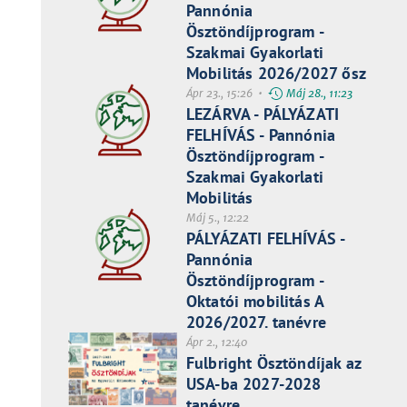
Pannónia
Ösztöndíjprogram -
Szakmai Gyakorlati
Mobilitás 2026/2027 ősz
Ápr 23., 15:26 •
Máj 28., 11:23
LEZÁRVA - PÁLYÁZATI
FELHÍVÁS - Pannónia
Ösztöndíjprogram -
Szakmai Gyakorlati
Mobilitás
Máj 5., 12:22
PÁLYÁZATI FELHÍVÁS -
Pannónia
Ösztöndíjprogram -
Oktatói mobilitás A
2026/2027. tanévre
Ápr 2., 12:40
Fulbright Ösztöndíjak az
USA-ba 2027-2028
tanévre