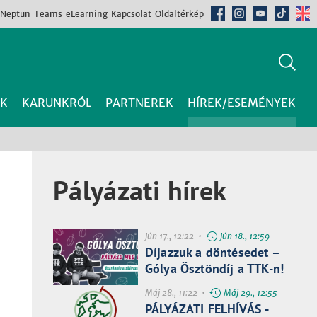
Neptun
Teams
eLearning
Kapcsolat
Oldaltérkép
K
KARUNKRÓL
PARTNEREK
HÍREK/ESEMÉNYEK
Pályázati hírek
Jún 17., 12:22 •
Jún 18., 12:59
Díjazzuk a döntésedet –
Gólya Ösztöndíj a TTK-n!
Máj 28., 11:22 •
Máj 29., 12:55
PÁLYÁZATI FELHÍVÁS -