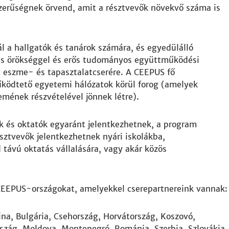
zerűségnek örvend, amit a résztvevők növekvő száma is
l a hallgatók és tanárok számára, és egyedülálló
ális örökséggel és erős tudományos együttműködési
i eszme- és tapasztalatcserére. A CEEPUS fő
ködtető egyetemi hálózatok körül forog (amelyek
mének részvételével jönnek létre).
k és oktatók egyaránt jelentkezhetnek, a program
észtvevők jelentkezhetnek nyári iskolákba,
 távú oktatás vállalására, vagy akár közös
 CEEPUS-országokat, amelyekkel cserepartnereink vannak:
na, Bulgária, Csehország, Horvátország, Koszovó,
szág, Moldova, Montenegró, Románia, Szerbia, Szlovákia