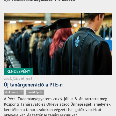
RENDEZVÉNY
2026. július 16., 9:48
Új tanárgeneráció a PTE-n
diplomaosztó
tanárképzés
A Pécsi Tudományegyetem 2026. július 8-án tartotta meg
Központi Tanáravató és Oklevélátadó Ünnepségét, amelynek
keretében a tanár szakokon végzett hallgatók vették át
okleveleiket, és tették le tanári esküjüket.