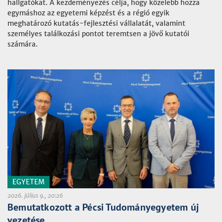
hallgatókat. A kezdeményezés célja, hogy közelebb hozza
egymáshoz az egyetemi képzést és a régió egyik
meghatározó kutatás-fejlesztési vállalatát, valamint
személyes találkozási pontot teremtsen a jövő kutatói
számára.
EGYETEM
2026. július 9., 20:26
Bemutatkozott a Pécsi Tudományegyetem új
vezetése