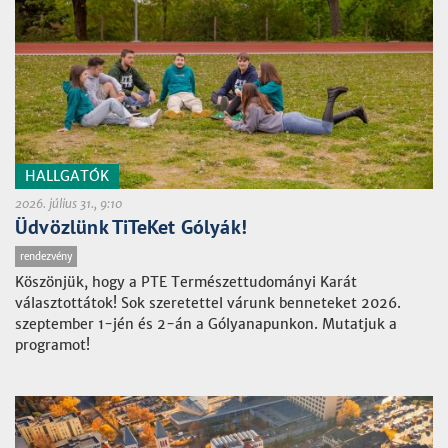
HALLGATÓK
2026. július 31., 9:10
Üdvözlünk TiTeKet Gólyák!
rendezvény
Köszönjük, hogy a PTE Természettudományi Karát
választottátok! Sok szeretettel várunk benneteket 2026.
szeptember 1-jén és 2-án a Gólyanapunkon. Mutatjuk a
programot!