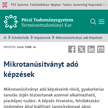
PTE
Gamma
Telefonkönyv
Neptun
Teams
eLearning
Kapcsolat
Old
Felvételizők
Képzéseink
Mikrotanúsítványt adó képzések
FRISSÍTVE
:
2026. FEBR. 16.
Mikrotanúsítványt adó
képzések
Mikrotanúsítványt adó képzéseink rövid, gyakorlatias
tanulás útján biztosítanak azonnal alkalmazható,
piacképes tudást. A képzés hivatalos, felsőoktatási
intézmény által kiállított tanúsítvánnyal zárul.