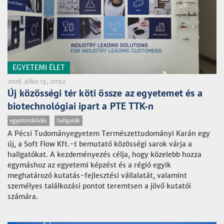
EGYETEMI ÉLET
2026. július 13., 20:52
Új közösségi tér köti össze az egyetemet és a
biotechnológiai ipart a PTE TTK-n
együttműködés
hallgatók
A Pécsi Tudományegyetem Természettudományi Karán egy
új, a Soft Flow Kft.-t bemutató közösségi sarok várja a
hallgatókat. A kezdeményezés célja, hogy közelebb hozza
egymáshoz az egyetemi képzést és a régió egyik
meghatározó kutatás-fejlesztési vállalatát, valamint
személyes találkozási pontot teremtsen a jövő kutatói
számára.