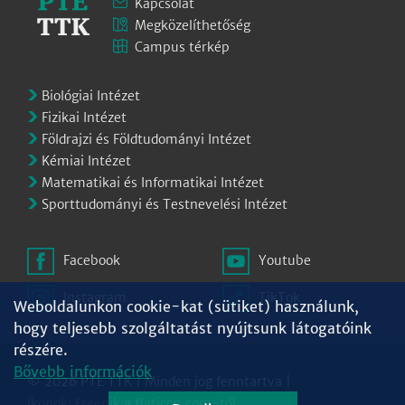
Kapcsolat
Megközelíthetőség
Campus térkép
Biológiai Intézet
Fizikai Intézet
Földrajzi és Földtudományi Intézet
Kémiai Intézet
Matematikai és Informatikai Intézet
Sporttudományi és Testnevelési Intézet
Facebook
Youtube
Instagram
TikTok
Weboldalunkon cookie-kat (sütiket) használunk,
hogy teljesebb szolgáltatást nyújtsunk látogatóink
részére.
Bővebb információk
© 2026 PTE TTK | Minden jog fenntartva |
Ikonok:
Freepik
a
flaticon.com
-tól