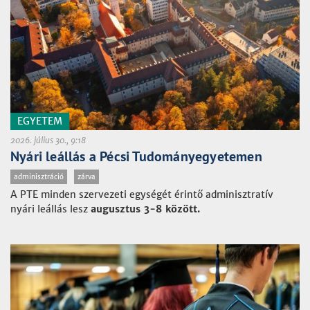
EGYETEM
2026. július 30., 9:18
Nyári leállás a Pécsi Tudományegyetemen
adminisztráció
zárva
A PTE minden szervezeti egységét érintő adminisztratív
nyári leállás lesz
augusztus 3-8 között.