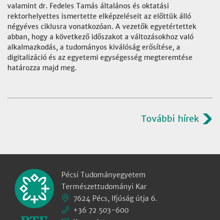
valamint dr. Fedeles Tamás általános és oktatási
rektorhelyettes ismertette elképzeléseit az előttük álló
négyéves ciklusra vonatkozóan. A vezetők egyetértettek
abban, hogy a következő időszakot a változásokhoz való
alkalmazkodás, a tudományos kiválóság erősítése, a
digitalizáció és az egyetemi egységesség megteremtése
határozza majd meg.
További hírek
Pécsi Tudományegyetem
Természettudományi Kar
7624 Pécs, Ifjúság útja 6.
+36 72 503-600