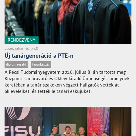
RENDEZVÉNY
2026. július 16., 9:48
Új tanárgeneráció a PTE-n
diplomaosztó
tanárképzés
A Pécsi Tudományegyetem 2026. július 8-án tartotta meg
Központi Tanáravató és Oklevélátadó Ünnepségét, amelynek
keretében a tanár szakokon végzett hallgatók vették át
okleveleiket, és tették le tanári esküjüket.