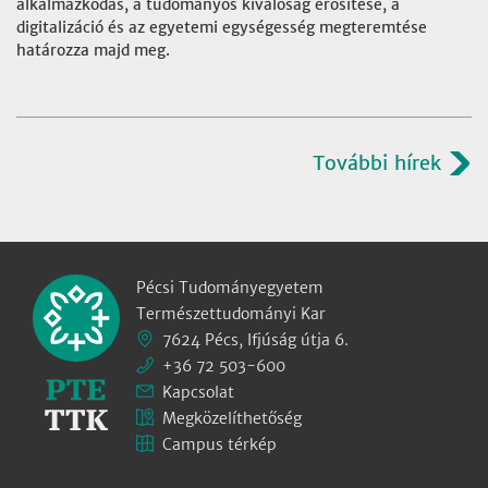
alkalmazkodás, a tudományos kiválóság erősítése, a
digitalizáció és az egyetemi egységesség megteremtése
határozza majd meg.
További hírek
Pécsi Tudományegyetem
Természettudományi Kar
7624 Pécs, Ifjúság útja 6.
+36 72 503-600
Kapcsolat
Megközelíthetőség
Campus térkép