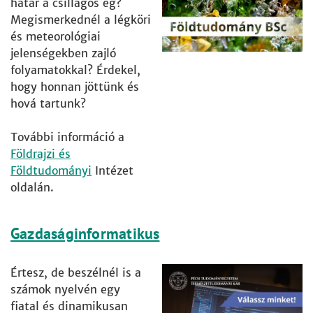
határ a csillagos ég?
Megismerkednél a légköri
és meteorológiai
jelenségekben zajló
folyamatokkal? Érdekel,
hogy honnan jöttünk és
hová tartunk?
További információ a
Földrajzi és
Földtudományi
Intézet
oldalán.
Gazdaságinformatikus
Értesz, de beszélnél is a
számok nyelvén egy
fiatal és dinamikusan