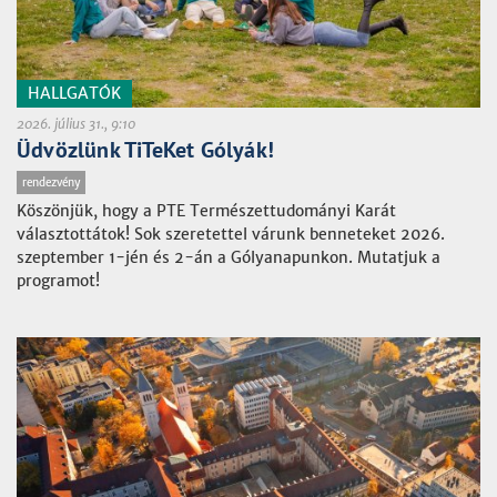
HALLGATÓK
2026. július 31., 9:10
Üdvözlünk TiTeKet Gólyák!
rendezvény
Köszönjük, hogy a PTE Természettudományi Karát
választottátok! Sok szeretettel várunk benneteket 2026.
szeptember 1-jén és 2-án a Gólyanapunkon. Mutatjuk a
programot!