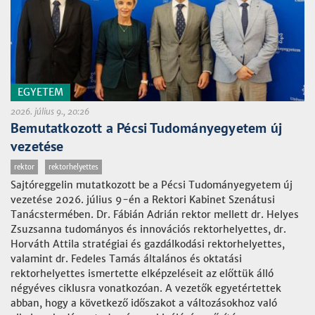
EGYETEM
2026. július 9., 20:26
Bemutatkozott a Pécsi Tudományegyetem új
vezetése
rektor
rektorhelyettes
Sajtóreggelin mutatkozott be a Pécsi Tudományegyetem új
vezetése 2026. július 9-én a Rektori Kabinet Szenátusi
Tanácstermében. Dr. Fábián Adrián rektor mellett dr. Helyes
Zsuzsanna tudományos és innovációs rektorhelyettes, dr.
Horváth Attila stratégiai és gazdálkodási rektorhelyettes,
valamint dr. Fedeles Tamás általános és oktatási
rektorhelyettes ismertette elképzeléseit az előttük álló
négyéves ciklusra vonatkozóan. A vezetők egyetértettek
abban, hogy a következő időszakot a változásokhoz való