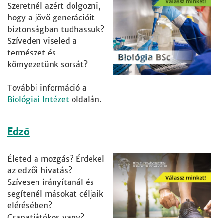
Szeretnél azért dolgozni,
hogy a jövő generációit
biztonságban tudhassuk?
Szíveden viseled a
természet és
környezetünk sorsát?
További információ a
Biológiai Intézet
oldalán.
Edző
Életed a mozgás? Érdekel
az edzői hivatás?
Szívesen irányítanál és
segítenél másokat céljaik
elérésében?
Csapatjátékos vagy?