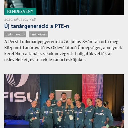
RENDEZVÉNY
2026. július 16., 9:48
Új tanárgeneráció a PTE-n
diplomaosztó
tanárképzés
A Pécsi Tudományegyetem 2026. július 8-án tartotta meg
Központi Tanáravató és Oklevélátadó Ünnepségét, amelynek
keretében a tanár szakokon végzett hallgatók vették át
okleveleiket, és tették le tanári esküjüket.