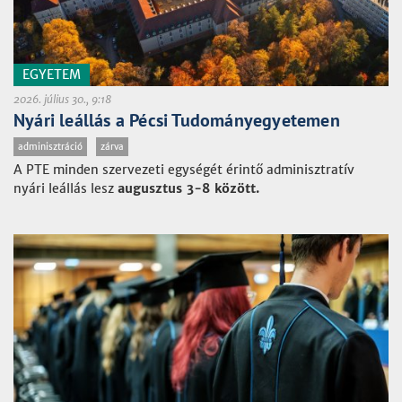
EGYETEM
2026. július 30., 9:18
Nyári leállás a Pécsi Tudományegyetemen
adminisztráció
zárva
A PTE minden szervezeti egységét érintő adminisztratív
nyári leállás lesz
augusztus 3-8 között.