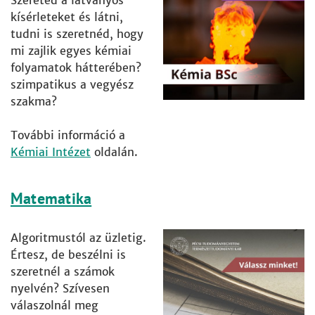
Szereted a látványos
kísérleteket és látni,
tudni is szeretnéd, hogy
mi zajlik egyes kémiai
folyamatok hátterében?
szimpatikus a vegyész
szakma?
További információ a
Kémiai Intézet
oldalán.
Matematika
Algoritmustól az üzletig.
Értesz, de beszélni is
szeretnél a számok
nyelvén? Szívesen
válaszolnál meg