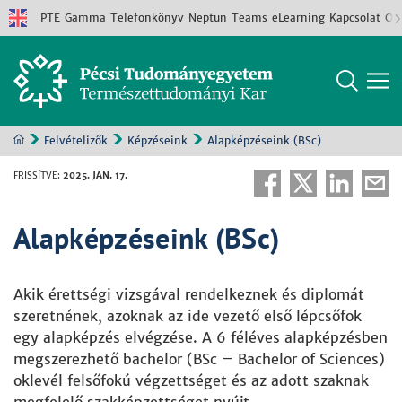
PTE
Gamma
Telefonkönyv
Neptun
Teams
eLearning
Kapcsolat
Old
Felvételizők
Képzéseink
Alapképzéseink (BSc)
FRISSÍTVE
:
2025. JAN. 17.
Alapképzéseink (BSc)
Akik érettségi vizsgával rendelkeznek és diplomát
szeretnének, azoknak az ide vezető első lépcsőfok
egy alapképzés elvégzése. A 6 féléves alapképzésben
megszerezhető bachelor (BSc – Bachelor of Sciences)
oklevél felsőfokú végzettséget és az adott szaknak