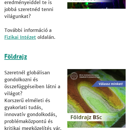
eredményeiddel te is
jobbá szeretnéd tenni
világunkat?
További információ a
Fizikai Intézet
oldalán.
Földrajz
Szeretnél globálisan
gondolkozni és
összefüggéseiben látni a
világot?
Korszerű elméleti és
gyakorlati tudás,
innovatív gondolkodás,
problémaközpontú és
kritikai megközelítés vár.