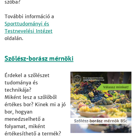
szóba?
További információ a
Sporttudományi és
Testnevelési Intézet
oldalán.
Szőlész-borász mérnöki
Érdekel a szőlészet
tudománya és
technikája?
Miként lesz a szőlőből
értékes bor? Kinek mi a jó
bor, hogyan
menedzselhető a
folyamat, miként
értékesíthető a termék?