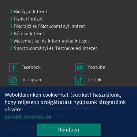
Biológiai Intézet
Fizikai Intézet
Földrajzi és Földtudományi Intézet
Kémiai Intézet
Matematikai és Informatikai Intézet
Sporttudományi és Testnevelési Intézet
Facebook
Youtube
Instagram
TikTok
Weboldalunkon cookie-kat (sütiket) használunk,
hogy teljesebb szolgáltatást nyújtsunk látogatóink
© 2026 PTE TTK | Minden jog fenntartva |
részére.
Ikonok:
Freepik
a
flaticon.com
-tól
Bővebb információk
Impresszum
|
Oldaltérkép
Rendben