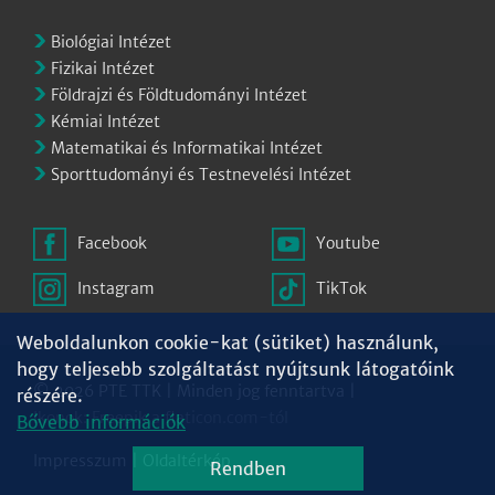
Biológiai Intézet
Fizikai Intézet
Földrajzi és Földtudományi Intézet
Kémiai Intézet
Matematikai és Informatikai Intézet
Sporttudományi és Testnevelési Intézet
Facebook
Youtube
Instagram
TikTok
Weboldalunkon cookie-kat (sütiket) használunk,
hogy teljesebb szolgáltatást nyújtsunk látogatóink
© 2026 PTE TTK | Minden jog fenntartva |
részére.
Ikonok:
Freepik
a
flaticon.com
-tól
Bővebb információk
Impresszum
|
Oldaltérkép
Rendben