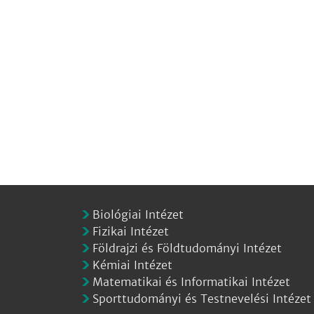
Biológiai Intézet
Fizikai Intézet
Földrajzi és Földtudományi Intézet
Kémiai Intézet
Matematikai és Informatikai Intézet
Sporttudományi és Testnevelési Intézet