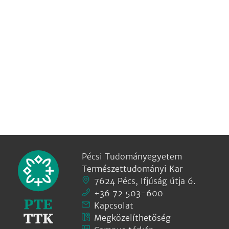
Pécsi Tudományegyetem
Természettudományi Kar
7624 Pécs, Ifjúság útja 6.
+36 72 503-600
Kapcsolat
Megközelíthetőség