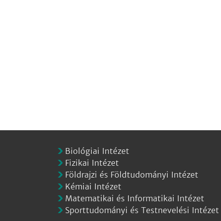
Biológiai Intézet
Fizikai Intézet
Földrajzi és Földtudományi Intézet
Kémiai Intézet
Matematikai és Informatikai Intézet
Sporttudományi és Testnevelési Intézet