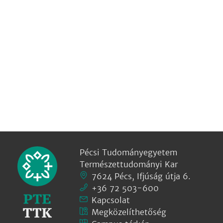
Pécsi Tudományegyetem
Természettudományi Kar
7624 Pécs, Ifjúság útja 6.
+36 72 503-600
Kapcsolat
Megközelíthetőség