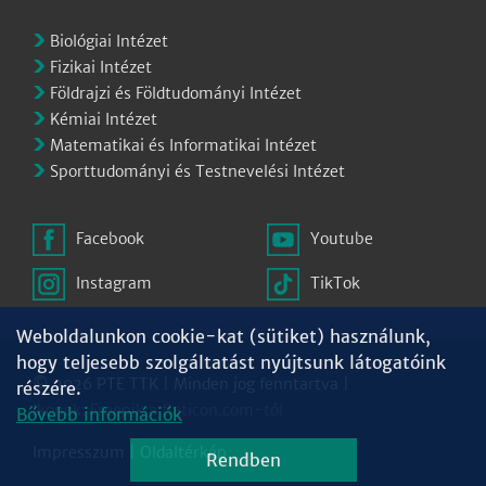
Biológiai Intézet
Fizikai Intézet
Földrajzi és Földtudományi Intézet
Kémiai Intézet
Matematikai és Informatikai Intézet
Sporttudományi és Testnevelési Intézet
Facebook
Youtube
Instagram
TikTok
Weboldalunkon cookie-kat (sütiket) használunk,
hogy teljesebb szolgáltatást nyújtsunk látogatóink
© 2026 PTE TTK | Minden jog fenntartva |
részére.
Ikonok:
Freepik
a
flaticon.com
-tól
Bővebb információk
Impresszum
|
Oldaltérkép
Rendben