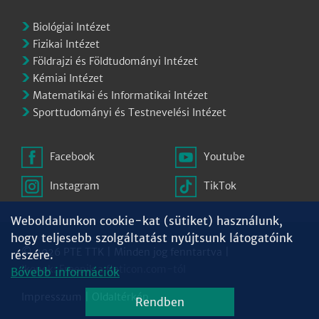
Biológiai Intézet
Fizikai Intézet
Földrajzi és Földtudományi Intézet
Kémiai Intézet
Matematikai és Informatikai Intézet
Sporttudományi és Testnevelési Intézet
Facebook
Youtube
Instagram
TikTok
Weboldalunkon cookie-kat (sütiket) használunk,
hogy teljesebb szolgáltatást nyújtsunk látogatóink
© 2026 PTE TTK | Minden jog fenntartva |
részére.
Ikonok:
Freepik
a
flaticon.com
-tól
Bővebb információk
Impresszum
|
Oldaltérkép
Rendben