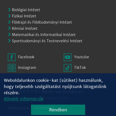
Biológiai Intézet
Fizikai Intézet
Földrajzi és Földtudományi Intézet
Kémiai Intézet
Matematikai és Informatikai Intézet
Sporttudományi és Testnevelési Intézet
Facebook
Youtube
Instagram
TikTok
Weboldalunkon cookie-kat (sütiket) használunk,
hogy teljesebb szolgáltatást nyújtsunk látogatóink
© 2026 PTE TTK | Minden jog fenntartva |
részére.
Ikonok:
Freepik
a
flaticon.com
-tól
Bővebb információk
Impresszum
|
Oldaltérkép
Rendben