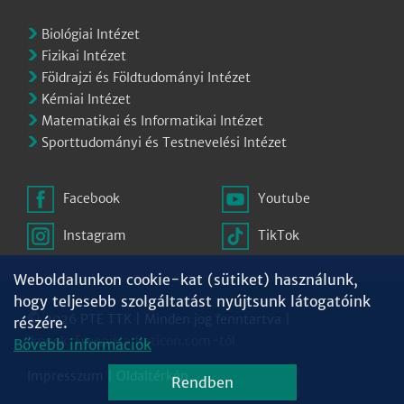
Biológiai Intézet
Fizikai Intézet
Földrajzi és Földtudományi Intézet
Kémiai Intézet
Matematikai és Informatikai Intézet
Sporttudományi és Testnevelési Intézet
Facebook
Youtube
Instagram
TikTok
Weboldalunkon cookie-kat (sütiket) használunk,
hogy teljesebb szolgáltatást nyújtsunk látogatóink
© 2026 PTE TTK | Minden jog fenntartva |
részére.
Ikonok:
Freepik
a
flaticon.com
-tól
Bővebb információk
Impresszum
|
Oldaltérkép
Rendben