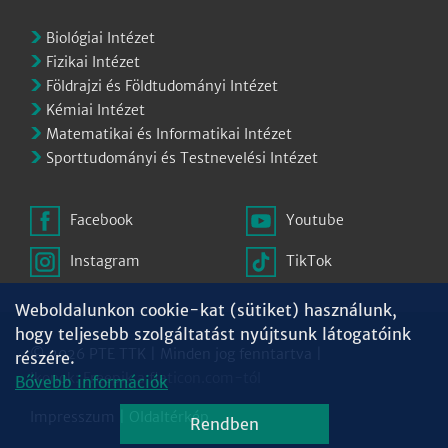
Biológiai Intézet
Fizikai Intézet
Földrajzi és Földtudományi Intézet
Kémiai Intézet
Matematikai és Informatikai Intézet
Sporttudományi és Testnevelési Intézet
Facebook
Youtube
Instagram
TikTok
Weboldalunkon cookie-kat (sütiket) használunk,
hogy teljesebb szolgáltatást nyújtsunk látogatóink
© 2026 PTE TTK | Minden jog fenntartva |
részére.
Ikonok:
Freepik
a
flaticon.com
-tól
Bővebb információk
Impresszum
|
Oldaltérkép
Rendben